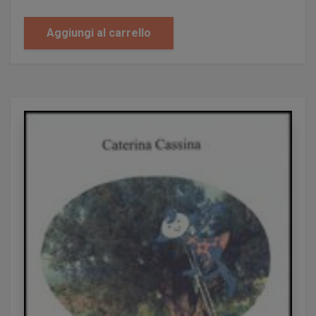
Mandaglio Massimiliano
Mandelli Silvia
Aggiungi al carrello
Mangione Dora
Marchetti Gabriele
Mariotti Sofia
Martignoni Attilio
Martinelli Francesca
Martini Doriana
Marugo Barbara
Mascherpa Gabriella Maria
Mattioli Alessandro
Mecenero Tiziana
Melidoni Giuseppina
Menon Carla
Merlo Trevis Rocco