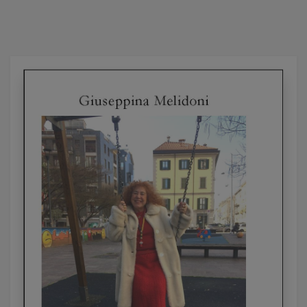
Anonimo Cronista
Ardizzone Vittorio Emanuele
Arioli Angela
Augello Rosa
Autori Vari - Aisf
Bagliani Alberto
Barbari Roberto
Baretta Marco
Barisano Maria Rosaria
Beretta Vincenzina
Bernardo Christian
Bock Federico
Borean Nadia
Botturi Massimo
Bramani Araldi Roberto
Brera Gianni