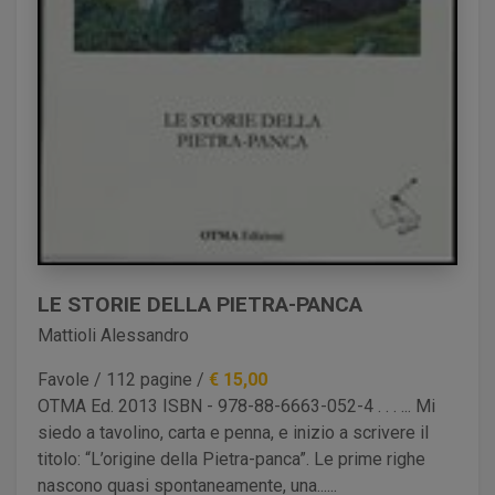
Guida Mariella
Iacobbe Michele
Iannantuoni Gianni
Iavicoli Yuri
Iodice Maria
Jovanović de Bozinoff Mića
Lazzati Roberta
Licata Nicol&#242;
Liga Veronica
LE STORIE DELLA PIETRA-PANCA
Ligab&#242; Patrizia
Mattioli Alessandro
Ligabue Abdon
Favole / 112 pagine /
€ 15,00
Luperini Giacomo
OTMA Ed. 2013 ISBN - 978-88-6663-052-4 . . . ... Mi
Maestrini Flavio
siedo a tavolino, carta e penna, e inizio a scrivere il
Maestrini Fosca
titolo: “L’origine della Pietra-panca”. Le prime righe
Maisano Salvatore
nascono quasi spontaneamente, una......