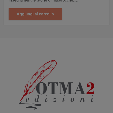
Insegnamenti e storie di filastrocche......
Nigretti Irma
Onida Franco
Aggiungi al carrello
Orsi Maurizio
Pacetti Massimo
Panzeri Marco
Papa Gianluca
Papagni Aldo Giuseppe
Pardo Marina
Pasquadibisceglia Ima
Peduzzi Graziella
Pellegrino Antonino
Perdon Alessandro
Perrone Giuseppe
Pettinato Marco
Piantanida Maria Teresa "Mitti"