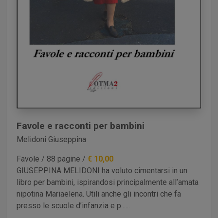
Bua Giampaolo
Buono Federica
Busisi Scaglia Iginia
Bussi Davide
Buzzi Giulio
Cammarata Pietro
Cantarelli Derno
Cappelli Nicol&#242;
Carazzi Paolo
Favole e racconti per bambini
Cardoso Ruben
Melidoni Giuseppina
Cariglia Jlenia
Favole / 88 pagine /
€ 10,00
Carigliano Franco Emanuele
GIUSEPPINA MELIDONI ha voluto cimentarsi in un
Casagrande Dolores
libro per bambini, ispirandosi principalmente all’amata
Casarini Giuseppe Gianpaolo
nipotina Mariaelena. Utili anche gli incontri che fa
presso le scuole d’infanzia e p......
Cassina Caterina