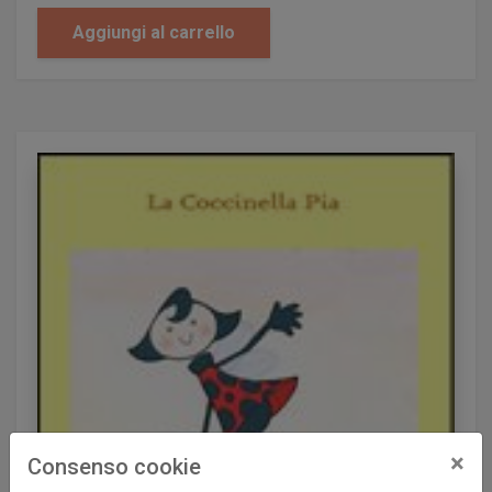
Castaldo Silvio
Aggiungi al carrello
Catellani Massimiliano
Cavallo Benedetto
Cazzolla Domenico
Centenaro Riccardo
Chiastra Enrico
Chies Gisella
Ciccia Matilde
Cipollone Alessandro
Cipriano Silvia
Coloni Daniela
Conversano Maria Teresa
Cucé Patrizia
Cucini Barbara
D'Amico Anna Lucia
×
Consenso cookie
de Castiglione Anna