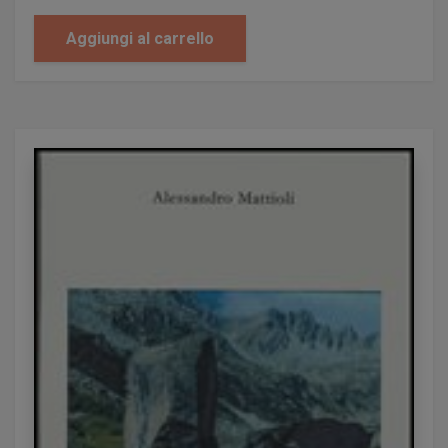
Frontori Nicola
Aggiungi al carrello
Furceri Mario
Furceri Mario
Gaggioli Patrizia
Gagliardelli Sonia
Gaiardoni Sante
Galizia Enzo
Garavaglia Lodovica
Garino Stefano
Gelli Maria Rosa
Georgieva Tanya
Giarratana Carmela
Grattarola Daniela
Grattoni Marco
Graziani Rita
Grillo Chiara