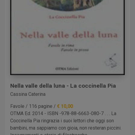
Miano Salvatore
Miele Anna
Milano Erika
Minniti Laura
Minotti Beretta Graziella
Minotti Rossella
Miro Alfonso
Mizzotti Luigi
Molteni Annalina
Montemezzani Manuela
Nella valle della luna - La coccinella Pia
Morabito Giovanni
Cassina Caterina
Mutti Laura
Nardo Gianluigi
Favole / 116 pagine /
€ 10,00
OTMA Ed. 2014 - ISBN -978-88-6663-080-7 . . . La
Nava Rosalba
Coccinella Pia ringrazia i suoi lettori che oggi son
Negri Diana
bambini, ma sappiamo con gioia, non resteran piccini.
Nicolello Riccardo