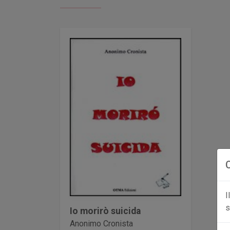
I
s
Io morirò suicida
Anonimo Cronista