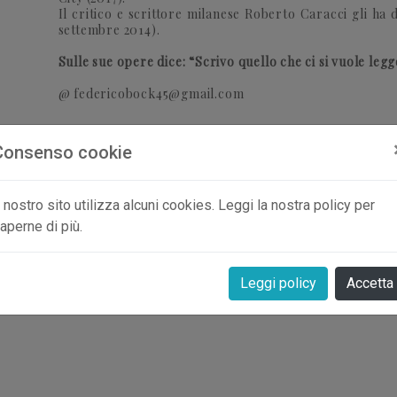
Il critico e scrittore milanese Roberto Caracci gli ha 
settembre 2014).
Sulle sue opere dice: “Scrivo quello che ci si vuole legg
@
federicobock45@gmail.com
Consenso cookie
l nostro sito utilizza alcuni cookies. Leggi la nostra policy per
aperne di più.
Leggi policy
Accetta