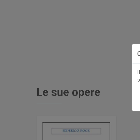
I
s
Le sue opere