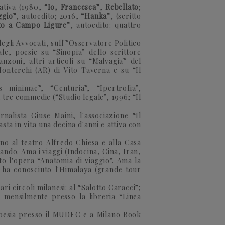
ativa (1980,
“Io, Francesca”
,
Rebellato
;
ggio”
, autoedito; 2016,
“Hanka”
, (scritto
ato a Campo Ligure”
, autoedito: quattro
 degli Avvocati, sull'”Osservatore Politico
le, poesie su “Sinopia” dello scrittore
zoni, altri articoli su “Malvagia” del
Monterchi (AR) di Vito Taverna e su “Il
 minimae”, “Centuria”, “Ipertrofia”,
, tre commedie (“Studio legale”, 1996; “Il
nalista Giuse Maini, l'associazione “Il
sta in vita una decina d'anni e attiva con
no al teatro Alfredo Chiesa e alla Casa
ando. Ama i viaggi (Indocina, Cina, Iran,
to l'opera “Anatomia di viaggio”. Ama la
; ha conosciuto l'Himalaya (grande tour
ari circoli milanesi: al “Salotto Caracci”;
e mensilmente presso la libreria “Linea
 Poesia presso il MUDEC e a Milano Book