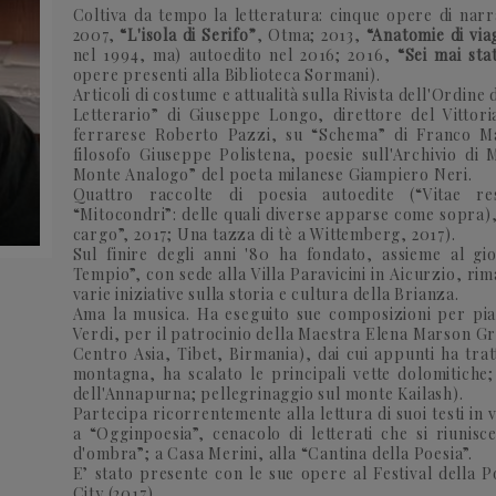
Coltiva da tempo la letteratura: cinque opere di narr
2007,
“L'isola di Serifo”
, Otma; 2013,
“Anatomie di via
nel 1994, ma) autoedito nel 2016; 2016,
“Sei mai st
opere presenti alla Biblioteca Sormani).
Articoli di costume e attualità sulla Rivista dell'Ordine
Letterario” di Giuseppe Longo, direttore del Vittoria
ferrarese Roberto Pazzi, su “Schema” di Franco Man
filosofo Giuseppe Polistena, poesie sull'Archivio di 
Monte Analogo” del poeta milanese Giampiero Neri.
Quattro raccolte di poesia autoedite (“Vitae res
“Mitocondri”: delle quali diverse apparse come sopra)
cargo”, 2017; Una tazza di tè a Wittemberg, 2017).
Sul finire degli anni '80 ha fondato, assieme al gior
Tempio”, con sede alla Villa Paravicini in Aicurzio, rima
varie iniziative sulla storia e cultura della Brianza.
Ama la musica. Ha eseguito sue composizioni per pia
Verdi, per il patrocinio della Maestra Elena Marson Gr
Centro Asia, Tibet, Birmania), dai cui appunti ha trat
montagna, ha scalato le principali vette dolomitiche
dell'Annapurna; pellegrinaggio sul monte Kailash).
Partecipa ricorrentemente alla lettura di suoi testi in v
a “Ogginpoesia”, cenacolo di letterati che si riunisc
d'ombra”; a Casa Merini, alla “Cantina della Poesia”.
E’ stato presente con le sue opere al Festival della
City (2017).