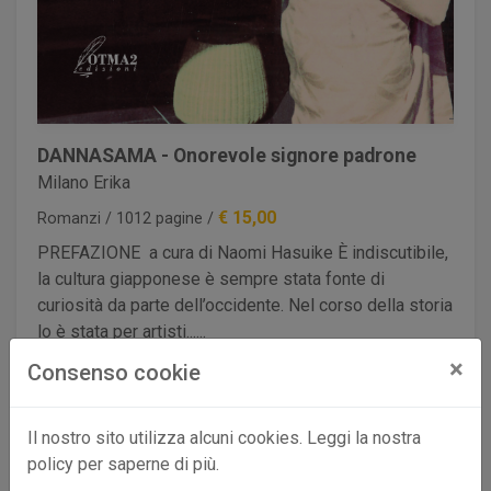
DANNASAMA - Onorevole signore padrone
Milano Erika
€ 15,00
Romanzi / 1012 pagine /
PREFAZIONE a cura di Naomi Hasuike È indiscutibile,
la cultura giapponese è sempre stata fonte di
curiosità da parte dell’occidente. Nel corso della storia
lo è stata per artisti......
×
Consenso cookie
Aggiungi al carrello
Il nostro sito utilizza alcuni cookies. Leggi la nostra
policy per saperne di più.