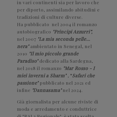
in vari continenti sia per lavoro che
per diporto, assimilando abitudini e
tradizioni di culture diverse.
Ha pubblicato nel 2004 il romanzo
autobiografico
"Principi Azzurri”,
nel 2007
"La mia seconda pelle...
nera"
ambientato in Senegal, nel
2010
"Il mio piccolo grande
Paradiso"
dedicato alla Sardegna,
nel 2018 il romanzo
"Mar Rosso - I
miei inverni a Sharm"
,
"
Safari che
passione"
pubblicato nel 2021 ed
infine
"Dannasama"
nel 2024.
Già giornalista per alcune riviste di
moda e arredamento e conduttrice
di "RAI 2 Regionale", è stata scelta