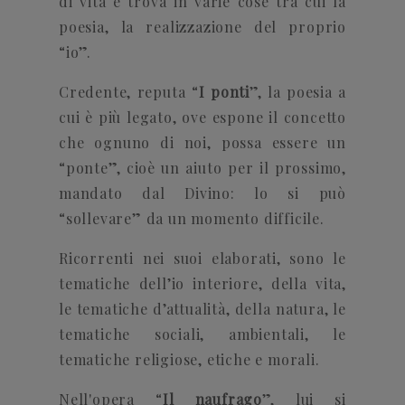
di vita e trova in varie cose tra cui la
poesia, la realizzazione del proprio
“io”.
Credente, reputa “
I ponti
”, la poesia a
cui è più legato, ove espone il concetto
che ognuno di noi, possa essere un
“ponte”, cioè un aiuto per il prossimo,
mandato dal Divino: lo si può
“sollevare” da un momento difficile.
Ricorrenti nei suoi elaborati, sono le
tematiche dell’io interiore, della vita,
le tematiche d’attualità, della natura, le
tematiche sociali, ambientali, le
tematiche religiose, etiche e morali.
Nell'opera “
Il naufrago
”, lui si