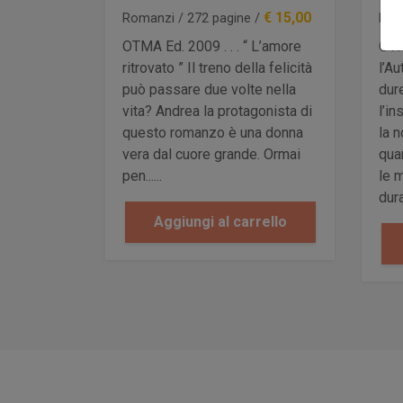
€ 15,00
Romanzi / 272 pagine /
Poe
OTMA Ed. 2009 . . . “ L’amore
OTM
ritrovato ” Il treno della felicità
l’Au
può passare due volte nella
dur
vita? Andrea la protagonista di
l’i
questo romanzo è una donna
la 
vera dal cuore grande. Ormai
qua
pen......
le 
duran
Aggiungi al carrello