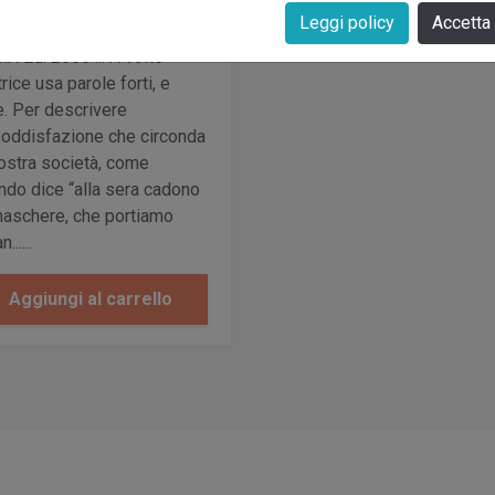
€ 9,00
Leggi policy
Accetta
sie / 104 pagine /
A Ed. 2008 ... A volte
trice usa parole forti, e
e. Per descrivere
nsoddisfazione che circonda
nostra società, come
ndo dice “alla sera cadono
maschere, che portiamo
......
Aggiungi al carrello