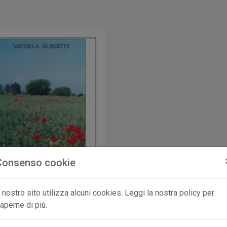
Consenso cookie
l nostro sito utilizza alcuni cookies. Leggi la nostra policy per
aperne di più.
poesie di Miasa
ertin Michela