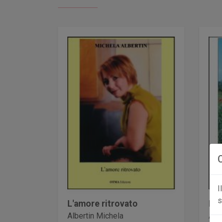
I
s
L'amore ritrovato
Le 
Albertin Michela
Alb