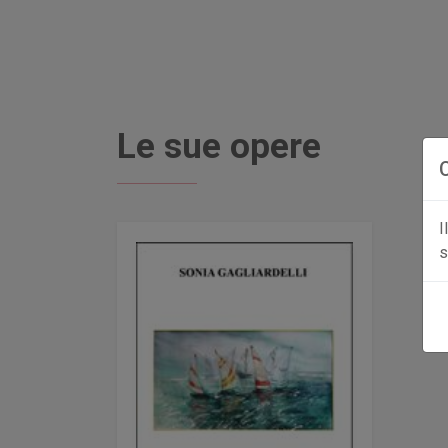
Le sue opere
I
s