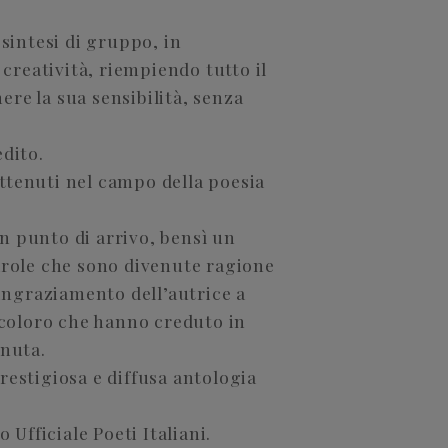
osintesi di gruppo, in
 creatività, riempiendo tutto il
re la sua sensibilità, senza
edito.
ttenuti nel campo della poesia
n punto di arrivo, bensì un
arole che sono divenute ragione
ringraziamento dell’autrice a
i coloro che hanno creduto in
enuta.
restigiosa e diffusa antologia
bo Ufficiale Poeti Italiani.