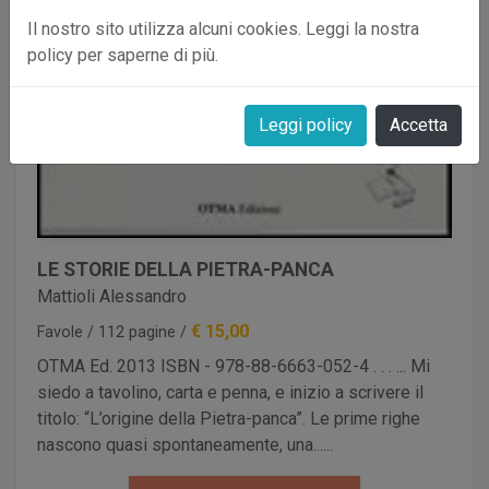
Il nostro sito utilizza alcuni cookies. Leggi la nostra
policy per saperne di più.
Leggi policy
Accetta
LE STORIE DELLA PIETRA-PANCA
Mattioli Alessandro
€ 15,00
Favole / 112 pagine /
OTMA Ed. 2013 ISBN - 978-88-6663-052-4 . . . ... Mi
siedo a tavolino, carta e penna, e inizio a scrivere il
titolo: “L’origine della Pietra-panca”. Le prime righe
nascono quasi spontaneamente, una......