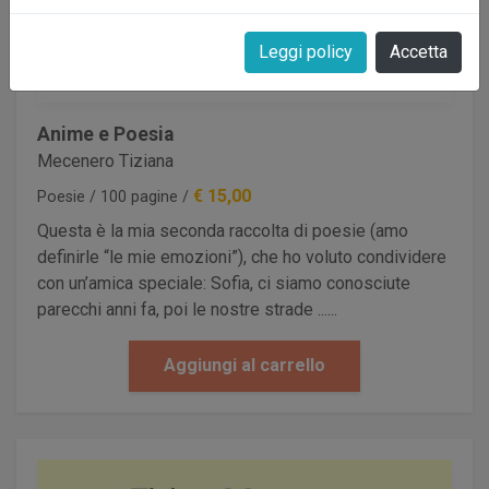
Leggi policy
Accetta
Anime e Poesia
Mecenero Tiziana
€ 15,00
Poesie / 100 pagine /
Questa è la mia seconda raccolta di poesie (amo
definirle “le mie emozioni”), che ho voluto condividere
con un’amica speciale: Sofia, ci siamo conosciute
parecchi anni fa, poi le nostre strade ......
Aggiungi al carrello