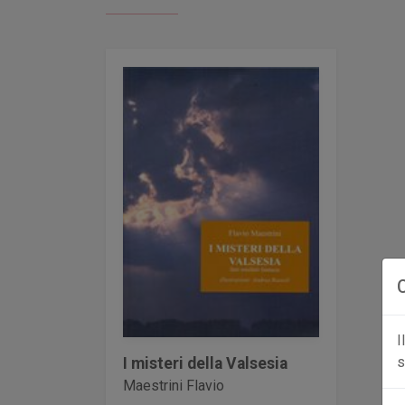
I
s
I misteri della Valsesia
Maestrini Flavio