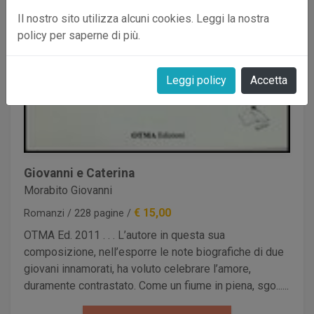
Il nostro sito utilizza alcuni cookies. Leggi la nostra
policy per saperne di più.
Leggi policy
Accetta
Giovanni e Caterina
Morabito Giovanni
€ 15,00
Romanzi / 228 pagine /
OTMA Ed. 2011 . . . L’autore in questa sua
composizione, nell’esporre le note biografiche di due
giovani innamorati, ha voluto celebrare l’amore,
duramente contrastato. Come un fiume in piena, sgo......