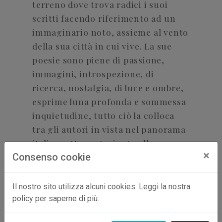
terreno dove trova radici i suoi
scritti facendo riferimento ad un
immaginario noto, assieme al vento
della sua città in cui vive. La sue
poesie sono piene di passione,
immagini, introspezione, di
ricerca, nostalgia, di luce e ombre,
esprime luna profonda e sommessa
inquietudine, tutto ciò la colloca
tra gli autori in vista nel panorama
italiano. Ha partecipato alla
×
Consenso cookie
composizione di diverse antologie
di poesie "Teneramente tra Soffi e
Parole", "The Sound of Silence",
Il nostro sito utilizza alcuni cookies. Leggi la nostra
"Cuorediafano", "Rainstars", ha
policy per saperne di più.
lavorato anche come paroliere con