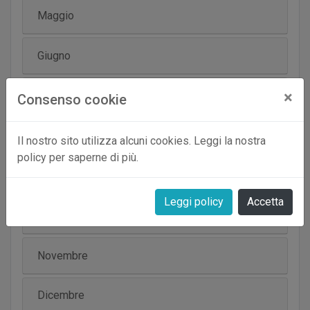
Maggio
Giugno
×
Luglio
Consenso cookie
Agosto
Il nostro sito utilizza alcuni cookies. Leggi la nostra
policy per saperne di più.
Settembre
Leggi policy
Accetta
Ottobre
Novembre
Dicembre