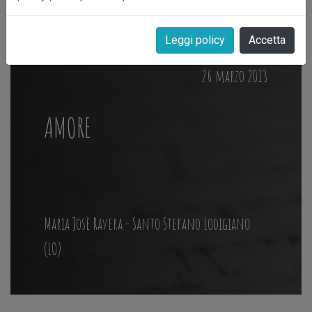
Leggi policy
Accetta
26 marzo 2013
AMORE
Maria Josè Ravera - Santo Stefano Lodigiano
(LO)