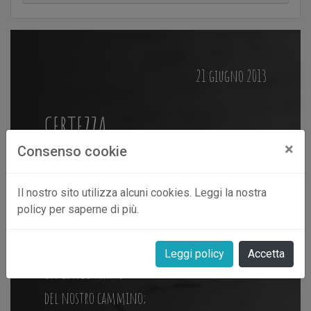
21 giugno 2013
CERTEZZA
×
Consenso cookie
Ora sì, posso dire con certezza
Il nostro sito utilizza alcuni cookies. Leggi la nostra
che sei l’uomo della mia vita!
policy per saperne di più.
Ora che tra gioie e speranze
abbiamo condiviso
Leggi policy
Accetta
un lungo tratto
del nostro cammino;