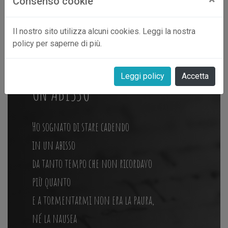
Consenso cookie
Il nostro sito utilizza alcuni cookies. Leggi la nostra
policy per saperne di più.
15 dicembre 2013
Leggi policy
Accetta
UN ABISSO
Ho sognato di stare cadendo
in un abisso
da tanto tempo che non ricordavo
più quanto
e a tormentarmi non era la paura,
né la nausea