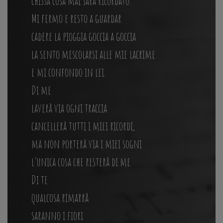
chissà cosa mai sarà ricordato.
Mi fermo e resto a guardar
cadere la pioggia goccia a goccia
la sento mescolarsi alle mie lacrime
e mi confondo in lei.
Di me
laverà via ogni traccia
cancellerà tutti i miei ricordi,
ma non porterà via i miei sogni
l’unica cosa che resterà di me.
Di te
qualcosa rimarrà
saranno i fiori