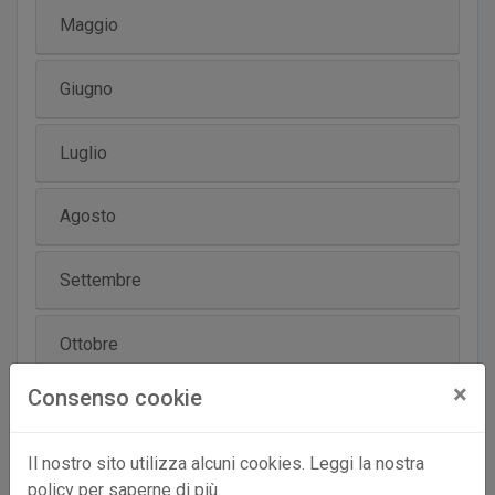
Maggio
Giugno
Luglio
Agosto
Settembre
Ottobre
×
Consenso cookie
Novembre
Il nostro sito utilizza alcuni cookies. Leggi la nostra
Dicembre
policy per saperne di più.