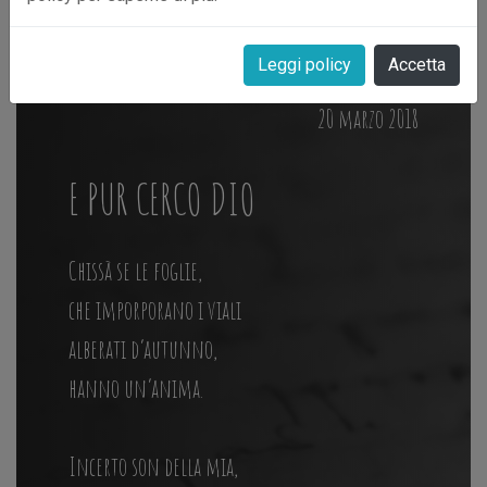
Leggi policy
Accetta
20 marzo 2018
E PUR CERCO DIO
Chissà se le foglie,
che imporporano i viali
alberati d’autunno,
hanno un’anima.
Incerto son della mia,