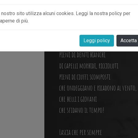
dal peso inesorabile degli anni.
l nostro sito utilizza alcuni cookies. Leggi la nostra policy per
aperne di più.
Che belli i giovani
Leggi policy
Accetta
con i loro sorrisi
pieni di denti bianchi
di capelli morbidi, riccioluti
pieni di ciuffi scomposti
che ondeggiano e ricadono al vento,
che belli i giovani
che sfidano il tempo!
Lascia che per sempre