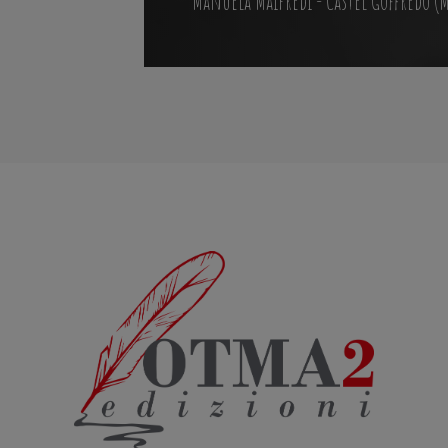
Manuela Maifredi - Castel Goffredo (