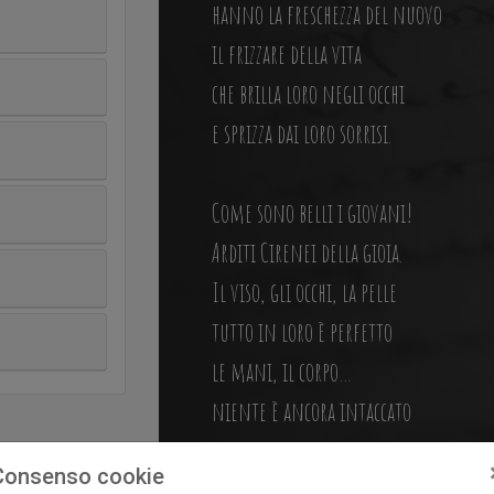
hanno la freschezza del nuovo
il frizzare della vita
che brilla loro negli occhi
e sprizza dai loro sorrisi.
Come sono belli i giovani!
Arditi Cirenei della gioia.
Il viso, gli occhi, la pelle
tutto in loro è perfetto
le mani, il corpo…
niente è ancora intaccato
dal tempo, dalle ore,
Consenso cookie
dagli affanni