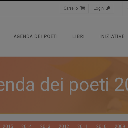
Carrello
Login
AGENDA DEI POETI
LIBRI
INIZIATIVE
nda dei poeti 
2015
2014
2013
2012
2011
2010
2009