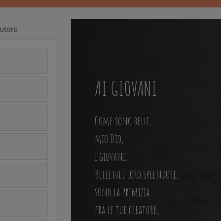
utore
AI GIOVANI
Come sono belli,
mio Dio,
i giovani!
Belli nel loro splendore,
sono la primizia
fra le tue creature,