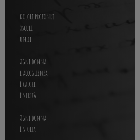
Dolori profondi
oscuri
unici
Ogni donna
è accoglienza
è calore
è verità
Ogni donna
è storia