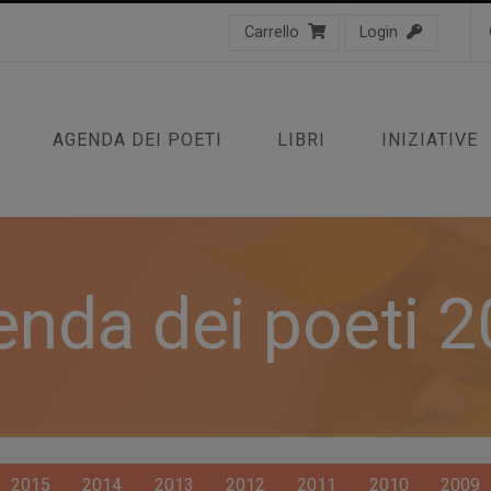
Carrello
Login
AGENDA DEI POETI
LIBRI
INIZIATIVE
nda dei poeti 
2015
2014
2013
2012
2011
2010
2009