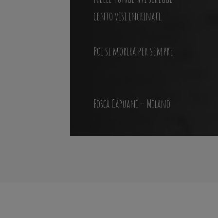
cento visi incrinati.
Poi si morirà per sempre.
Fosca Capuani – Milano