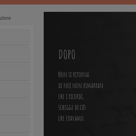
utore
DOPO
Non si ritorna:
di noi non rimarran
che i ricordi,
schegge di ciò
che eravamo.