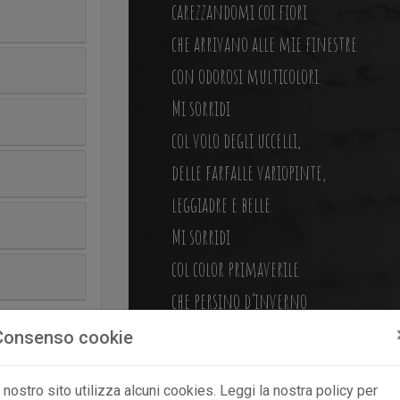
carezzandomi coi fiori
che arrivano alle mie finestre
con odorosi multicolori.
Mi sorridi
col volo degli uccelli,
delle farfalle variopinte,
leggiadre e belle.
Mi sorridi
col color primaverile
che persino d’inverno
ha meraviglioso stile!
Consenso cookie
Mi sorridi
l nostro sito utilizza alcuni cookies. Leggi la nostra policy per
con la grazia degli abitanti