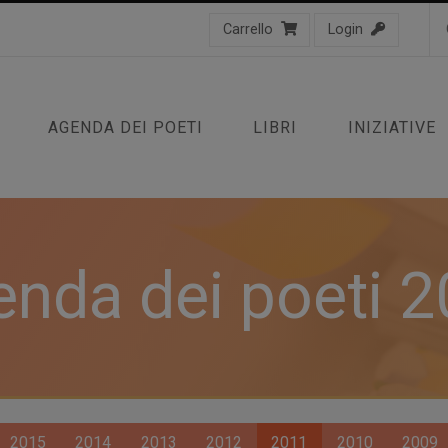
Carrello
Login
AGENDA DEI POETI
LIBRI
INIZIATIVE
nda dei poeti 
2015
2014
2013
2012
2011
2010
2009