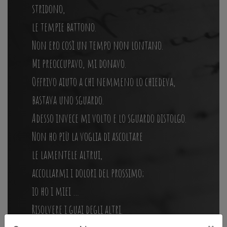
stridono,
le tempie battono.
Non ero così un tempo non lontano.
Mi preoccupavo, mi donavo.
Offrivo aiuto a chi nemmeno lo chiedeva,
bastava uno sguardo.
Adesso invece mi volto e lo sguardo distolgo.
Non ho più la voglia di ascoltare
le lamentele altrui,
accollarmi i dolori del prossimo;
io ho i miei …
Risolvere i guai degli altri.