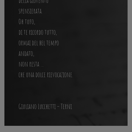
della gioventù
spensierata.
Oh tufo,
di te ricordo tutto,
ormai del bel tempo
andato,
non resta …
che una dolce rievocazione.
Giuliano Lucchetti – Terni