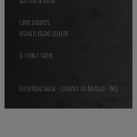
sgretola la roccia.
Cuori induriti,
regna il rigido silenzio.
Il verbo è tacere.
Eleen King Saglia - Cernusco sul Naviglio - (MI)