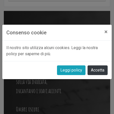
3 febbraio 2011
×
Consenso cookie
IL VERBO E’ LUCE
Il nostro sito utilizza alcuni cookies. Leggi la nostra
policy per saperne di più.
Voci stonate
Leggi policy
Accetta
fluiscono
sulla via indicata,
incantano i soavi accenti.
Ombre oscure