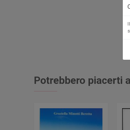
I
s
Potrebbero piacerti a