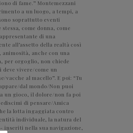
oiono di fame.” Montemezzani
erimento a un luogo, a tempi, a
 sono soprattutto eventi
se stessa, come donna, come
 rappresentante di una
te all’assetto della realtà così
, animosità, anche con una
a, per orgoglio, non chiede
i deve vivere/come un
/vacche al macello”. E poi: “Tu
 scappare/dal mondo/Non puoi
 un gioco, il dolore/non fa poi
mpediscimi di pensare/Amica
he la lotta ingaggiata contro
dentità individuale, la natura del
 - inseriti nella sua navigazione,