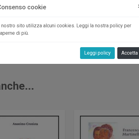
spesso tormentosa, attraverso rovelli, oss
Consenso cookie
risposta - deve combatterla da sola, a viso
nudo la sua anima. Ugo Perugini
l nostro sito utilizza alcuni cookies. Leggi la nostra policy per
aperne di più.
Aggiungi al carrello
Info e ordini tel
Leggi policy
Accetta
nche...