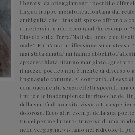
liberarsi da atteggiamenti ipocriti o difens
lingua troppo metaforica, lontana dal reale,
ambiguità che i traslati spesso offrono a co
a mettersi a nudo. Ecco qualche esempio: “
Diavolo sulla Terra/Nati dal bene e coltivat
male”. E un’amara riflessione su se stessa
mai stata amata/ mi hanno abbellito,/alles
apparecchiata./Hanno mangiato,/gustato i 
il mezzo poetico non è niente di diverso o a
linguaggio comune. Al contrario, di esso si
compiacimenti, senza effetti speciali, ma co
limite e le inadempienze intrinseche del lin
della verità di una vita vissuta tra esperien
dolorose. Ecco altri esempi della sua poeti
tu/sei per me l'utero/ traverso di una madre
nella vergogna,/viviamo nel ridicolo./Il pot