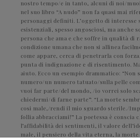
nostro tempo/e in tanto, alcuni di noi/mu
nel suo libro “A nudo” non fa quasi mai rif
personaggi definiti. L’oggetto di interesse
esistenziali, spesso angosciosi, ma anche 
persona che ama e che soffre in qualità di
condizione umana che non si allinea facilmen
come appare, cerca di penetrarla con forza
punta di indignazione e di risentimento. M
aiuto. Ecco un esempio drammatico: “Non s
numero/un numero tatuato/sulla pelle come
vuoi far parte/del mondo, /io vorrei solo
chiedermi/di farne parte”. “La morte sembra
cosi male,/rendi il mio sguardo sterile./I
follia abbracciami!” La poetessa è conscia c
l’affidabilità dei sentimenti, il valore dell’i
male, il pensiero della vita eterna, la morte