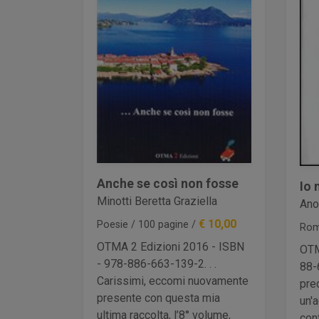
Anche se così non fosse
Io 
Minotti Beretta Graziella
Ano
€ 10,00
Poesie / 100 pagine /
Rom
OTMA 2 Edizioni 2016 - ISBN
OTM
- 978-886-663-139-2. . .
88-
Carissimi, eccomi nuovamente
pre
presente con questa mia
un'
ultima raccolta, l’8° volume,
con