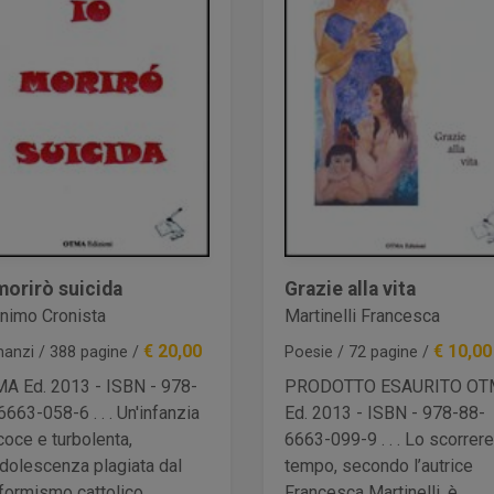
morirò suicida
Grazie alla vita
nimo Cronista
Martinelli Francesca
€ 20,00
€ 10,00
anzi / 388 pagine /
Poesie / 72 pagine /
A Ed. 2013 - ISBN - 978-
PRODOTTO ESAURITO O
6663-058-6 . . . Un'infanzia
Ed. 2013 - ISBN - 978-88-
coce e turbolenta,
6663-099-9 . . . Lo scorrere
adolescenza plagiata dal
tempo, secondo l’autrice
formismo cattolico
Francesca Martinelli, è