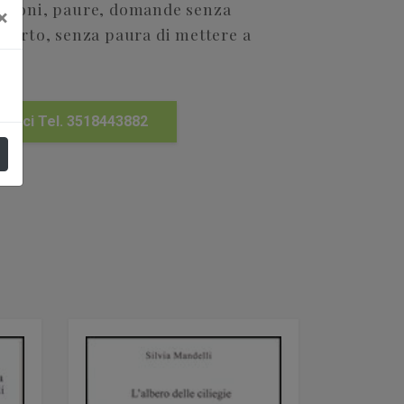
essioni, paure, domande senza
×
 aperto, senza paura di mettere a
efonici Tel. 3518443882