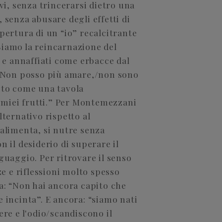
ivi, senza trincerarsi dietro una
 senza abusare degli effetti di
pertura di un “io” recalcitrante
Siamo la reincarnazione del
i e annaffiati come erbacce dal
: “Non posso più amare,/non sono
tito come una tavola
miei frutti.” Per Montemezzani
lternativo rispetto al
 alimenta, si nutre senza
n il desiderio di superare il
guaggio. Per ritrovare il senso
ze e riflessioni molto spesso
ca: “Non hai ancora capito che
 incinta”. E ancora: “siamo nati
ere e l'odio/scandiscono il