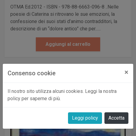
OTMA Ed.2012 - ISBN - 978-88-6663-096-8 ..Nelle
poesie di Caterina si ritrovano le sue emozioni, la
confessione dei suoi stati d’animo contradditori, la
descrizione di un “dolore antico” che per......
Aggiungi al carrello
×
Consenso cookie
Il nostro sito utilizza alcuni cookies. Leggi la nostra
policy per saperne di più.
Leggi policy
Accetta