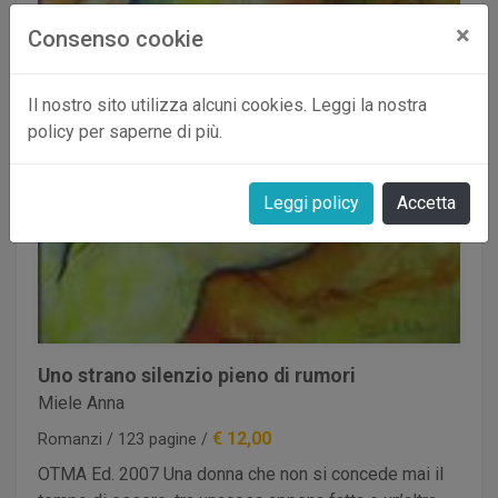
×
Consenso cookie
Il nostro sito utilizza alcuni cookies. Leggi la nostra
policy per saperne di più.
Leggi policy
Accetta
Uno strano silenzio pieno di rumori
Miele Anna
€ 12,00
Romanzi / 123 pagine /
OTMA Ed. 2007 Una donna che non si concede mai il