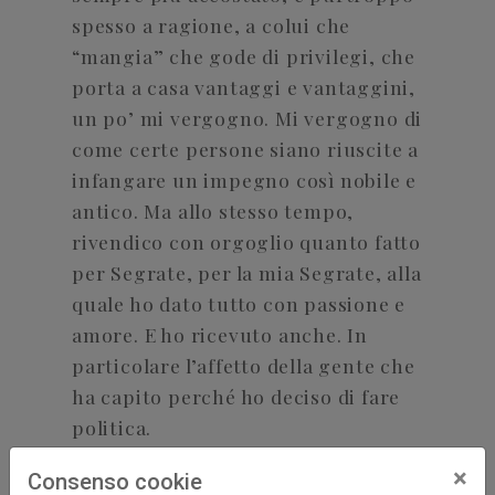
spesso a ragione, a colui che
“mangia” che gode di privilegi, che
porta a casa vantaggi e vantaggini,
un po’ mi vergogno. Mi vergogno di
come certe persone siano riuscite a
infangare un impegno così nobile e
antico. Ma allo stesso tempo,
rivendico con orgoglio quanto fatto
per Segrate, per la mia Segrate, alla
quale ho dato tutto con passione e
amore. E ho ricevuto anche. In
particolare l’affetto della gente che
ha capito perché ho deciso di fare
politica.
×
Consenso cookie