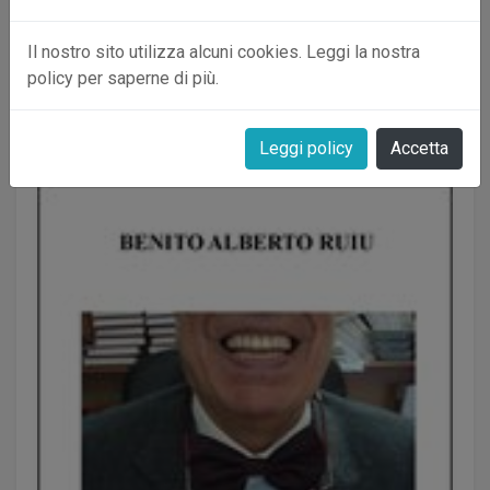
Il nostro sito utilizza alcuni cookies. Leggi la nostra
Le sue opere
policy per saperne di più.
Leggi policy
Accetta