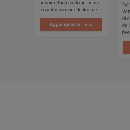
sospiro d'aria su di me, come
“se
un profondo mare dentro me ...
Vet
di 
Aggiungi al carrello
del
rive