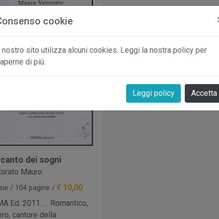
Consenso cookie
l nostro sito utilizza alcuni cookies. Leggi la nostra policy per
aperne di più.
Leggi policy
Accetta
ncanto dei sogni
torato Mauro
€ 10,00
sie / 104 pagine /
A Ed. 2011. . . Romantico,
ero, cantore della