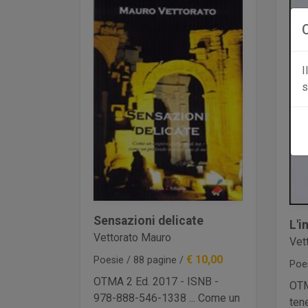
I
s
Sensazioni delicate
L'i
Vettorato Mauro
Vet
€ 10,00
Poesie / 88 pagine /
Poe
OTMA 2 Ed. 2017 - ISNB -
OTM
978-888-546-1338 ... Come un
ten