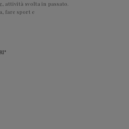
, attività svolta in passato.
, fare sport e
RI"